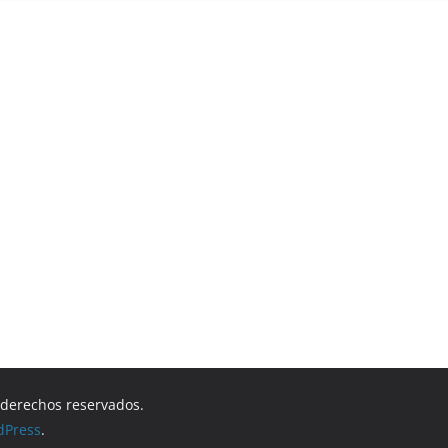
s derechos reservados.
dPress
.