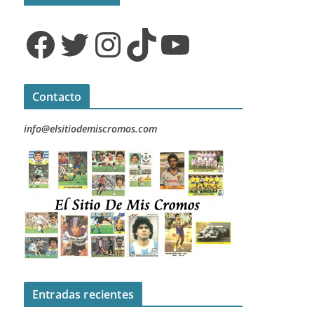
Facebook
Twitter
Instagram
TikTok
YouTube
Contacto
info@elsitiodemiscromos.com
Entradas recientes