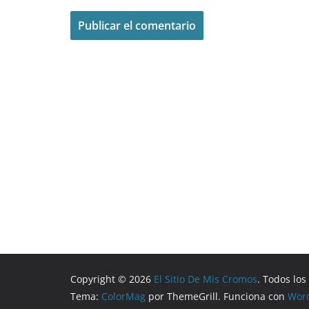
Copyright © 2026
El Sitio De Mis Cromos
. Todos lo
Tema:
ColorMag
por ThemeGrill. Funciona con
Wor