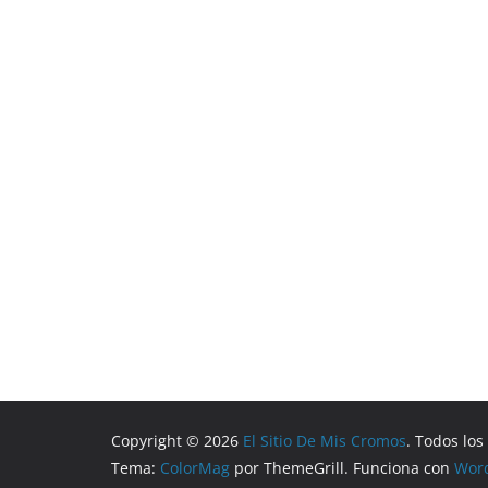
Copyright © 2026
El Sitio De Mis Cromos
. Todos lo
Tema:
ColorMag
por ThemeGrill. Funciona con
Wor