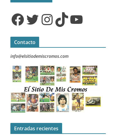
Facebook
Twitter
Instagram
TikTok
YouTube
Contacto
info@elsitiodemiscromos.com
Entradas recientes