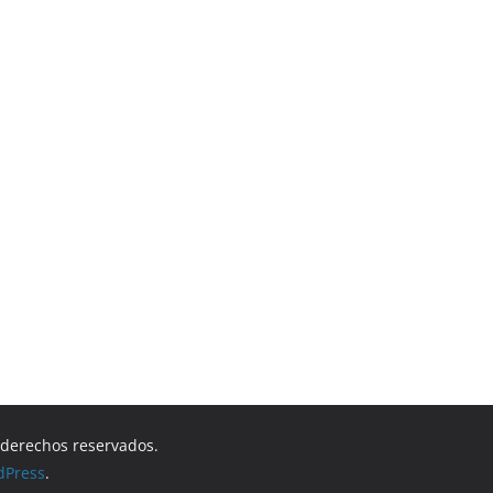
s derechos reservados.
dPress
.