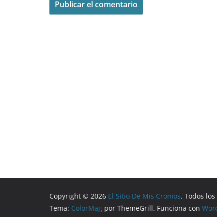
Copyright © 2026
El Sitio De Mis Cromos
. Todos lo
Tema:
ColorMag
por ThemeGrill. Funciona con
Wor