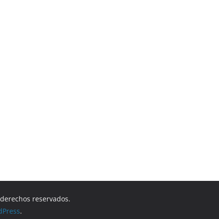
s derechos reservados.
dPress
.