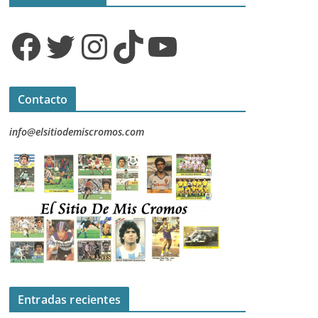
Facebook
Twitter
Instagram
TikTok
YouTube
Contacto
info@elsitiodemiscromos.com
Entradas recientes