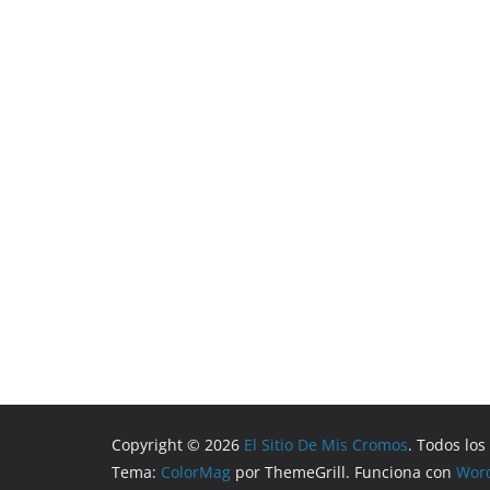
Copyright © 2026
El Sitio De Mis Cromos
. Todos lo
Tema:
ColorMag
por ThemeGrill. Funciona con
Wor