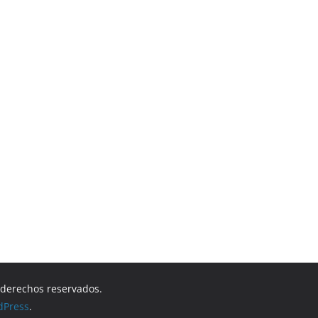
s derechos reservados.
dPress
.