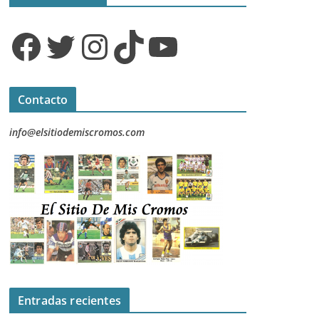
Facebook
Twitter
Instagram
TikTok
YouTube
Contacto
info@elsitiodemiscromos.com
Entradas recientes