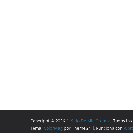
Copyright © 2026
El Sitio De Mis Cromos
. Todos lo
Tema:
ColorMag
por ThemeGrill. Funciona con
Wor