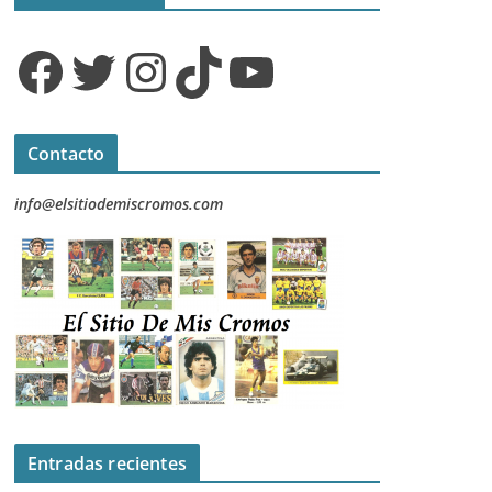
Facebook
Twitter
Instagram
TikTok
YouTube
Contacto
info@elsitiodemiscromos.com
Entradas recientes