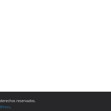
s derechos reservados.
dPress
.