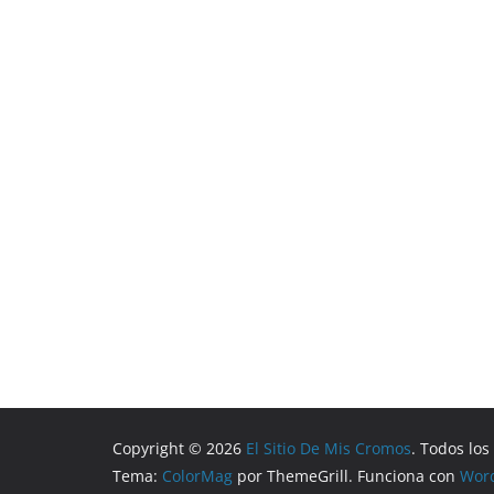
Copyright © 2026
El Sitio De Mis Cromos
. Todos lo
Tema:
ColorMag
por ThemeGrill. Funciona con
Wor