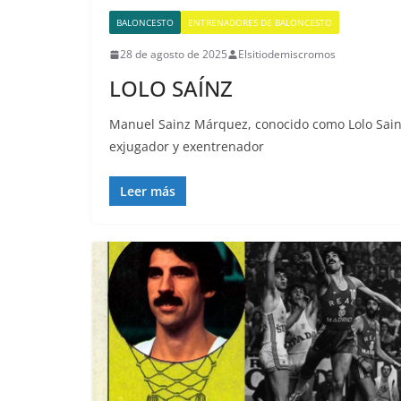
BALONCESTO
ENTRENADORES DE BALONCESTO
28 de agosto de 2025
Elsitiodemiscromos
LOLO SAÍNZ
Manuel Sainz Márquez, conocido como Lolo Sainz
exjugador y exentrenador
Leer más