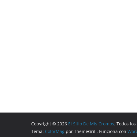
Copyright © 2026
El Sitio De Mis Cromos
. Todos lo
Tema:
ColorMag
por ThemeGrill. Funciona con
Wor