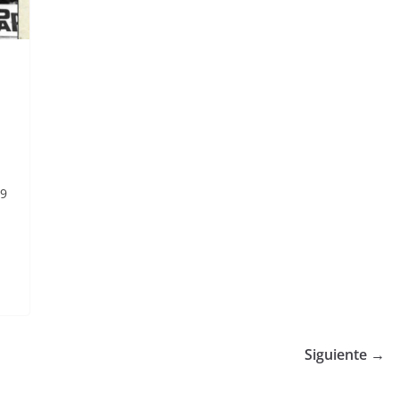
49
Siguiente →