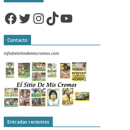
Facebook
Twitter
Instagram
TikTok
YouTube
Contacto
info@elsitiodemiscromos.com
Entradas recientes