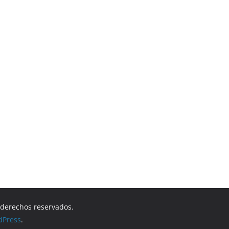
s derechos reservados.
dPress
.