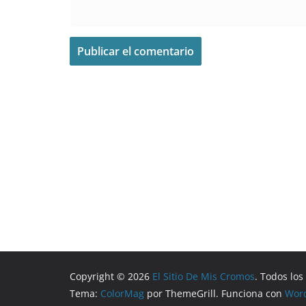
Copyright © 2026
El Sitio De Mis Cromos
. Todos lo
Tema:
ColorMag
por ThemeGrill. Funciona con
Wor