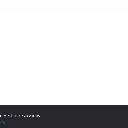
s derechos reservados.
dPress
.