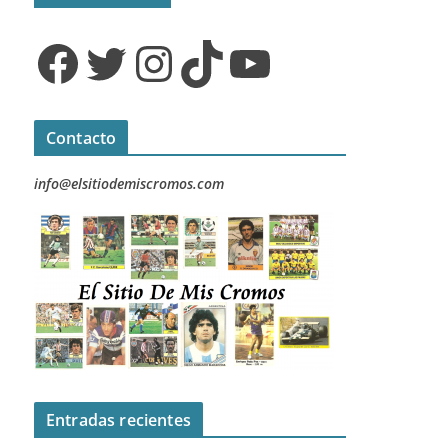
Facebook
Twitter
Instagram
TikTok
YouTube
Contacto
info@elsitiodemiscromos.com
Entradas recientes