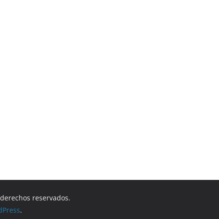
s derechos reservados.
dPress
.