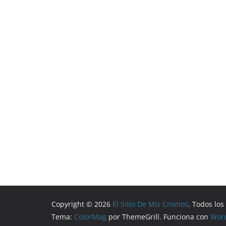
Copyright © 2026
El Sitio De Mis Cromos
. Todos lo
Tema:
ColorMag
por ThemeGrill. Funciona con
Wor