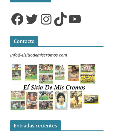
Facebook
Twitter
Instagram
TikTok
YouTube
Contacto
info@elsitiodemiscromos.com
Entradas recientes