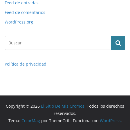
Feed de entradas
Feed de comentarios
WordPress.org
Política de privacidad
Copyright © 2026
El Sitio De Mis Cromos
. Todos los derechos
reservados.
Tema:
ColorMag
por ThemeGrill. Funciona con
WordPress
.